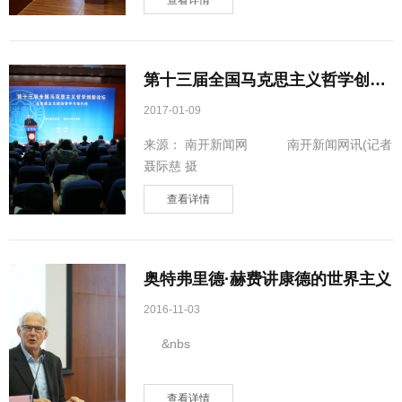
查看详情
第十三届全国马克思主义哲学创新
论坛在南开大学召开
2017-01-09
来源： 南开新闻网 南开新闻网讯(记者
聂际慈 摄
查看详情
奥特弗里德·赫费讲康德的世界主义
2016-11-03
&nbs
查看详情