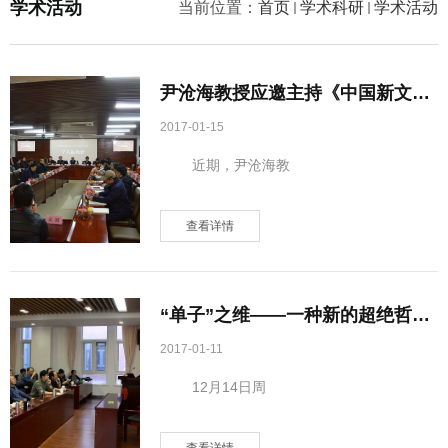
学术活动
当前位置：
首页
学术科研
学术活动
尹沧海教授应邀主持《中国新文人
画——津门后学群展》
2017-01-15
近期，尹沧海教
查看详情
“单子”之维——一种新的超绝哲学
的诞生 学术讲座
2017-01-11
12月14日周