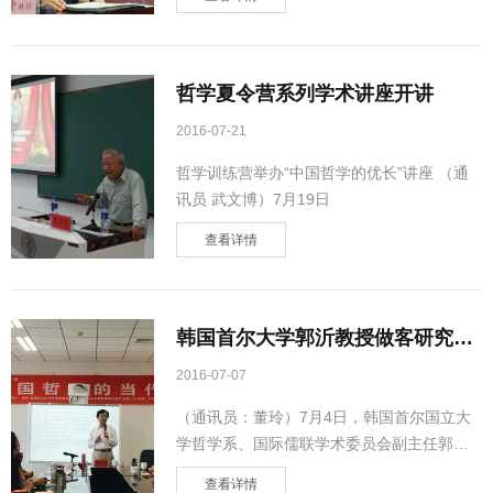
哲学夏令营系列学术讲座开讲
2016-07-21
哲学训练营举办“中国哲学的优长”讲座 （通
讯员 武文博）7月19日
查看详情
韩国首尔大学郭沂教授做客研究生
学术周末
2016-07-07
（通讯员：董玲）7月4日，韩国首尔国立大
学哲学系、国际儒联学术委员会副主任郭沂
教授应邀做客研究生学术
查看详情