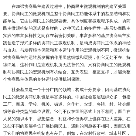
在加强协商民主建设过程中，协商民主微观机制的构建至关重
要。协商民主的微观机制是整个协商民主功能体系中的基层结构和功
能单位，它由协商民主的微观要素、具体制度和微观程序构成。协商
民主微观机制的形式是多样的，这种形式上的多样性与基层协商民主
实践的丰富多样性之间存在着密切关联。丰富多样的基层协商民主实
践创造了形式多样的协商民主微观机制，是构成协商民主体系的神经
与血肉。与发挥根本保障和基本运转作用的宏观机制不同，微观机制
对协商民主的运转所发挥的作用虽然细微和缓慢，但它无处不在、持
续绵延，这种作用是宏观机制所无法替代的。只有协商民主的微观机
制与协商民主的宏观机制有机结合、互为表里、相互支撑，才能为整
个协商民主体系的良好运转提供机制保障。
社会基层是一个十分广阔的领域，构成十分复杂，因而基层协商
民主的微观协商机制也是丰富多样的。中国社会基层组织众多，包括
工厂、商店、学校、机关、街道、合作社、农场、乡镇、村、社会组
织等多种类型的单位设置。它们不仅在组织形式上各不相同，而且在
人员的知识水平、思想信念、利益和价值诉求上也存在巨大差异。在
这些不同的基层单位开展协商民主，遇到的问题各不相同，因而适用
于它们的协商民主机制也有差异。例如，在农村行政村、城市社区，