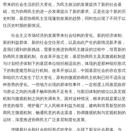
带来的社会生活的巨大变化，为民主政治的发展提供了新的社会基
础，也为协商民主的进一步发展提出了新的要求。正是在这个新的历
史时期，基层协商民主呈现蓬勃发展的趋势，同时也出现了不同于以
往历史时期的新情况。
社会主义市场经济的发展带来社会结构的变化。新的经济体制、
新的利益群体、新的社会交往形式，以及由此产生的新情况新矛盾，
是我们遇到的新挑战，需要在推进协商民主建设的过程中，培育新的
协商民主微观机制。在改革开放之前，基层协商民主及其微观机制是
与计划经济体制下的基层单位组织相适应的，体现的是那种组织形式
下的制度规范和运行机制。改革开放以后，中国基层社会的存在形式
和组织方式发生了巨大变化，原有的微观协商民主机制已经不适应这
种形势的变化。一些地方出现的群体性事件，一定程度上同基层政府
与群众之间的沟通不畅和协商不足有关，与新旧体制的错位以及宏观
机制与微观机制之间的失调有关。面对这种情况，根本的就是要以坚
持党的领导、维护最广大人民根本利益为前提，建构和培育新型的协
商民主微观机制，畅通民意的表达渠道，协调微观机制与宏观机制的
运转，深度推进协商民主广泛多层制度化发展。
伴随着社会和社会组织形式的变化，出现了新兴社会群体。当