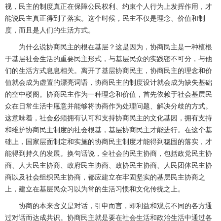
视，民主的制度真正在保障公民权利、约束个人行为上发挥作用，才
能说民主真正得到了落实。这个时候，民主不仅是理念、价值和制
度，而且是人们的生活方式。
为什么说协商民主的根在基层？这是因为，协商民主是一种植根
于基层社会生活的重要民主形式，与基层民众的实践密不可分，与他
们的生活方式息息相关。离开了基层协商民主，协商民主的理念和价
值就会成为虚置的漂亮词语，协商民主的制度设计就会成为缺失基础
的空中楼阁。协商民主作为一种理念和价值，首先依赖于社会基层民
众在日常生活中愿意并能够将协商作为处理问题、解决分歧的方式。
这意味着，社会必须拥有认可和支持协商民主的文化基因，拥有支持
和维护协商民主制度的社会根基，基层协商民主才能进行。在这个基
础上，国家层面制定和实施的协商民主制度才能得到稳固的落实，才
能得到持久的发展。换句话说，全社会的民主协商，包括政党民主协
商、人大民主协商、政府民主协商、政协民主协商、人民团体民主协
商以及社会组织民主协商，都应建立在牢固坚实的基层民主协商之
上，建立在基层民众习以为常的生活习惯和文化传统之上。
协商的本来含义是对话，引申而言，即利益和观点不同的各方通
过对话而达成共识。协商民主就是要在社会生活和政治生活中通过各