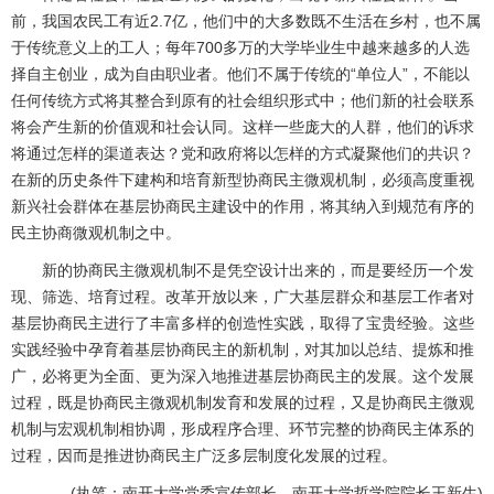
前，我国农民工有近2.7亿，他们中的大多数既不生活在乡村，也不属
于传统意义上的工人；每年700多万的大学毕业生中越来越多的人选
择自主创业，成为自由职业者。他们不属于传统的“单位人”，不能以
任何传统方式将其整合到原有的社会组织形式中；他们新的社会联系
将会产生新的价值观和社会认同。这样一些庞大的人群，他们的诉求
将通过怎样的渠道表达？党和政府将以怎样的方式凝聚他们的共识？
在新的历史条件下建构和培育新型协商民主微观机制，必须高度重视
新兴社会群体在基层协商民主建设中的作用，将其纳入到规范有序的
民主协商微观机制之中。
新的协商民主微观机制不是凭空设计出来的，而是要经历一个发
现、筛选、培育过程。改革开放以来，广大基层群众和基层工作者对
基层协商民主进行了丰富多样的创造性实践，取得了宝贵经验。这些
实践经验中孕育着基层协商民主的新机制，对其加以总结、提炼和推
广，必将更为全面、更为深入地推进基层协商民主的发展。这个发展
过程，既是协商民主微观机制发育和发展的过程，又是协商民主微观
机制与宏观机制相协调，形成程序合理、环节完整的协商民主体系的
过程，因而是推进协商民主广泛多层制度化发展的过程。
(执笔：南开大学党委宣传部长、南开大学哲学院院长王新生)