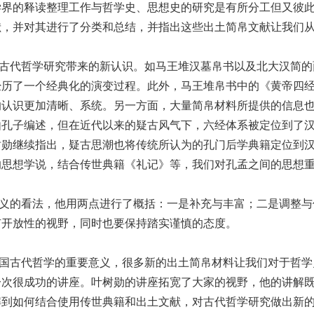
学界的释读整理工作与哲学史、思想史的研究是有所分工但又彼
献，并对其进行了分类和总结，并指出这些出土简帛文献让我们
代哲学研究带来的新认识。如马王堆汉墓帛书以及北大汉简的
经历了一个经典化的演变过程。此外，马王堆帛书中的《黄帝四
的认识更加清晰、系统。另一方面，大量简帛材料所提供的信息
由孔子编述，但在近代以来的疑古风气下，六经体系被定位到了
树勋继续指出，疑古思潮也将传统所认为的孔门后学典籍定位到
的思想学说，结合传世典籍《礼记》等，我们对孔孟之间的思想
的看法，他用两点进行了概括：一是补充与丰富；二是调整与
有开放性的视野，同时也要保持踏实谨慎的态度。
古代哲学的重要意义，很多新的出土简帛材料让我们对于哲学
一次很成功的讲座。叶树勋的讲座拓宽了大家的视野，他的讲解
解到如何结合使用传世典籍和出土文献，对古代哲学研究做出新