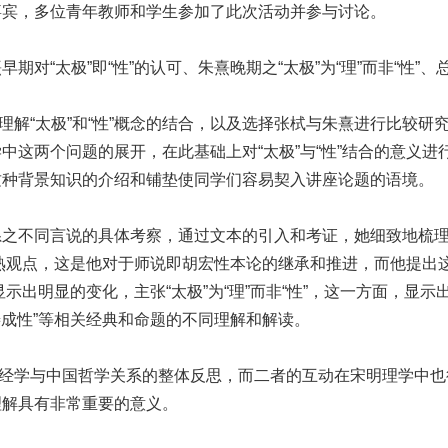
嘉宾，多位青年教师和学生参加了此次活动并参与讨论。
期对“太极”即“性”的认可、朱熹晚期之“太极”为“理”而非“性”
“太极”和“性”概念的结合，以及选择张栻与朱熹进行比较研究
中这两个问题的展开，在此基础上对“太极”与“性”结合的意义
这种背景知识的介绍和铺垫使同学们容易契入讲座论题的语境。
系之不同言说的具体考察，通过文本的引入和考证，她细致地梳
的成熟观点，这是他对于师说即胡宏性本论的继承和推进，而他提
显示出明显的变化，主张“太极”为“理”而非“性”，这一方面，
善成性”等相关经典和命题的不同理解和解读。
学与中国哲学关系的整体反思，而二者的互动在宋明理学中也
理解具有非常重要的意义。