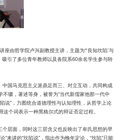
讲座由哲学院卢兴副教授主讲，主题为“‘良知坎陷’与
，吸引了多位青年教师以及各院系60余名学生参与聆
、中国马克思主义派鼎足而三、对立互动，共同构成
讲学不辍，著述等身，被誉为“当代新儒家他那一代中
坎陷说”，力图统合道德理性与认知理性，从哲学上论
三用这个词表示一种黑格尔式的辩证否定过程。
三个层面，同时这三层含义也反映出了牟氏思想的早
”来讲的“坎陷说”，指出作为晚年定论，“坎陷”只能