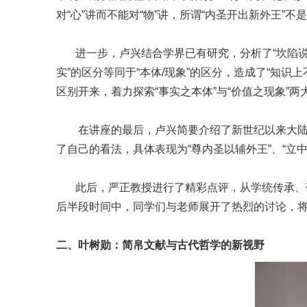
对“心”讲而不能对“物”讲，所谓“内圣开出新外王”
进一步，卢兴结合学界已有研究，分析了“坎陷说”的
实”的区分等同于“本体/现象”的区分，造成了“知识
区别开来，着力探索“事实之本体”与“价值之现象”两
在讲座的最后，卢兴简要介绍了新世纪以来大陆新
了自己的看法，具体表现为“尊内圣以辅外王”、“立中
此后，严正教授进行了精彩点评，从学统传承、研
后半段时间中，同学们与老师展开了热烈的讨论，
二、叶树勋：简帛文献与古代哲学的新视野