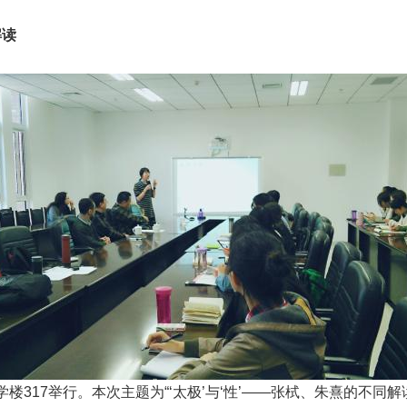
解读
楼317举行。本次主题为“‘太极’与‘性’——张栻、朱熹的不同