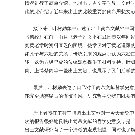
情况进行了简单介绍。他指出，古文字学界、文献
他依此介绍了近年来出土的比较重要的简帛思想文
接下来，叶树勋集中讲述了出土简帛文献给中国古
《德经》在前，而且《老子》文本在战国秦汉年间
究黄老学时资料匮乏的困境，使学界对于黄老道家
如孔子与六经的关系，传统以来的观点都认为六经
述，这为六经早成的传统观点提供了材料支持。叶
简、上博楚简等一些出土文献，也展示了孔门后学
最后，叶树勋表达了自己对于简帛文献哲学史意义
能完全抛弃疑古的谨慎作风，研究哲学史我们既要
严正教授在主持中强调出土文献对于今天研究中国
次的报告很好地反映出简帛文献的哲学史意义，是
出土文献研究有了一个清晰的宏观把握，同时也了