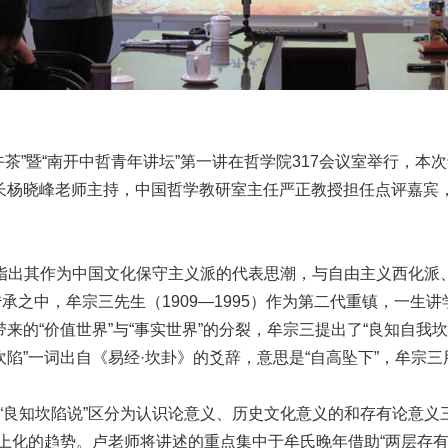
”暨“南开中哲青年讲坛”第一讲在哲学院317会议室举行，本次
长杨晓峰老师主持，中国哲学教研室主任严正教授担任点评嘉宾
指出其作为中国文化保守主义派的代表思潮，与自由主义西化派
之中，牟宗三先生（1909—1995）作为第二代重镇，一生
来的“价值世界”与“事实世界”的分裂，牟宗三提出了“良知自我
坎陷”一词出自《易经·坎卦》的爻辞，意思是“自高坠下”，牟宗
良知坎陷说”区分为认识论意义、历史文化意义的和存有论意义
上化的趋势。卢老师将讲述的重点集中于牟氏晚年借助“两层存有论