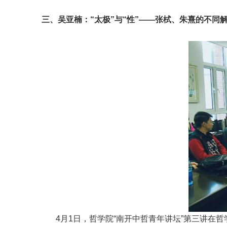
三、吴亚楠：“太极”与“性”——张栻、朱熹的不同
4月1日，哲学院“南开中哲青年讲坛”第三讲在哲学