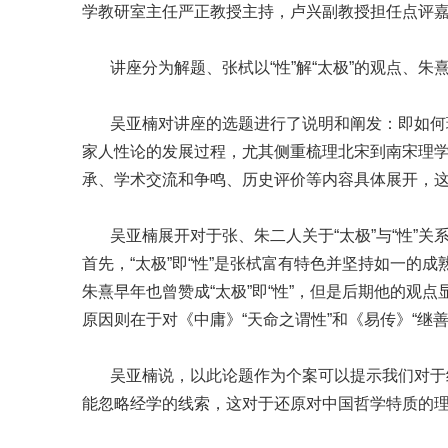
学教研室主任严正教授主持，卢兴副教授担任点评
讲座分为解题、张栻以“性”解“太极”的观点、朱熹早
吴亚楠对讲座的选题进行了说明和阐发：即如何理解
家人性论的发展过程，尤其侧重梳理北宋到南宋理学
承、学术交流和争鸣、历史评价等内容具体展开，
吴亚楠展开对于张、朱二人关于“太极”与“性”关
首先，“太极”即“性”是张栻富有特色并坚持如一
朱熹早年也曾赞成“太极”即“性”，但是后期他的观点
原因则在于对《中庸》“天命之谓性”和《易传》“继
吴亚楠说，以此论题作为个案可以提示我们对于经
能忽略经学的线索，这对于还原对中国哲学特质的