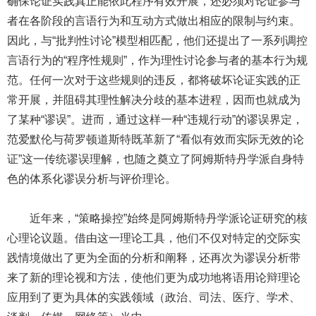
确保论证实践真正能依此程序有效开展，还必须对论证参与
者在各阶段的言语行为和互动方式做出相应的限制与约束。
因此，与“批判性讨论”模型相匹配，他们还提出了一系列调控
言语行为的“程序性规则”，作为理性讨论参与者的基本行为规
范。任何一次对于这些规则的违反，都将破坏论证实践的正
常开展，并阻碍其理性解决分歧的基本进程，因而也就成为
了某种“谬误”。进而，通过这样一种“违规行动”的谬误界定，
范爱默伦与荷罗顿道斯特既革新了“看似有效而实际无效的论
证”这一传统谬误理解，也随之奠立了阿姆斯特丹学派自身特
色的体系化谬误分析与评价理论。
近年来，“策略操控”始终是阿姆斯特丹学派论证研究的核
心理论议题。借由这一理论工具，他们不仅对特定的交际实
践情境做出了更为全面的分析和阐释，还再次为谬误分析带
来了新的理论视和方法，使他们更为成功地将语用论辩理论
应用到了更为具体的实践领域（政治、司法、医疗、学术、