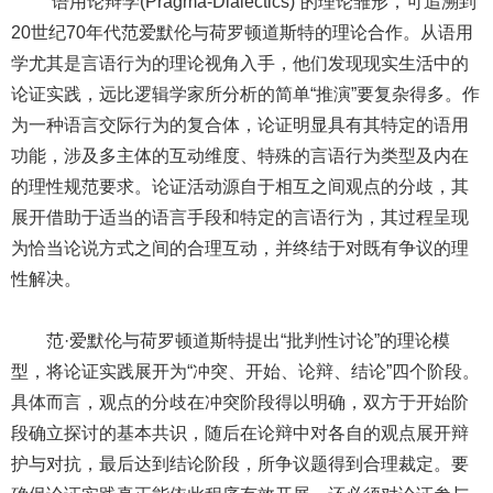
“语用论辩学(Pragma-Dialectics)”的理论雏形，可追溯到
20世纪70年代范爱默伦与荷罗顿道斯特的理论合作。从语用
学尤其是言语行为的理论视角入手，他们发现现实生活中的
论证实践，远比逻辑学家所分析的简单“推演”要复杂得多。作
为一种语言交际行为的复合体，论证明显具有其特定的语用
功能，涉及多主体的互动维度、特殊的言语行为类型及内在
的理性规范要求。论证活动源自于相互之间观点的分歧，其
展开借助于适当的语言手段和特定的言语行为，其过程呈现
为恰当论说方式之间的合理互动，并终结于对既有争议的理
性解决。
范·爱默伦与荷罗顿道斯特提出“批判性讨论”的理论模
型，将论证实践展开为“冲突、开始、论辩、结论”四个阶段。
具体而言，观点的分歧在冲突阶段得以明确，双方于开始阶
段确立探讨的基本共识，随后在论辩中对各自的观点展开辩
护与对抗，最后达到结论阶段，所争议题得到合理裁定。要