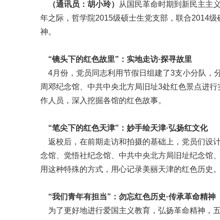
（通讯员：胡小玲）
从国民革命时期到新民主主义
年之际，哲学院2015级硕士生党支部，联合201
神。
“镜头下的红色故里”：实地走访·探寻故里
4月份，党员同志利用节假日组建了3支小分队，
周邓纪念馆、中共中央北方局旧址3处红色景点进行
作人员，深入挖掘各馆的红色故事。
“笔尖下的红色天津”：妙手绘天津·弘扬红文化
返校后，在前期走访和拍摄的基础上，党员们设计制
念馆、觉悟社纪念馆、中共中央北方局旧址纪念馆
用这种特殊的方式，用心记录美丽天津的红色历史
“我们青年有担当”：勿忘红色历史·传承革命精神
为了更好地进行爱国主义教育，弘扬革命精神，五