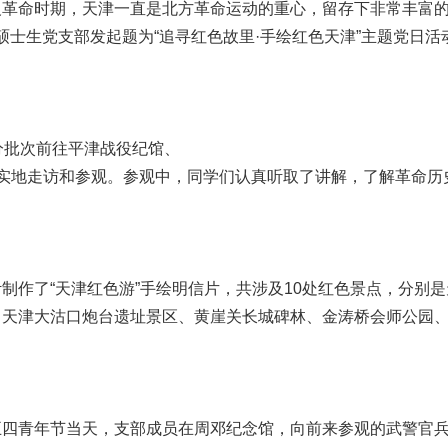
革命时期，天津一直是北方革命运动的重心，留存下非常丰富的红
4级硕士生党支部发起题为“追寻红色故里·手绘红色天津”主题党
分批次前往平津战役纪馆、
实地走访和参观。参观中，同学们认真听取了讲解，了解革命历
作了“天津红色游”手绘明信片，共涉及10处红色景点，分别是
、天津大沽口炮台遗址景区、黄崖关长城碑林、金涛桥会师公园
。
四青年节当天，支部成员在周邓纪念馆，向前来参观的武警官兵