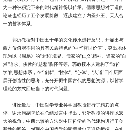
为一种被积淀下来的时代精神得以传承。儒家思想对于道的
论证也经历了五个发展阶段，逐步建立了内圣外王、天人合
一的哲学体系。
郭沂教授对中国五千年的文化传承进行反思，开显出与
西方价值观不同的具有民族特色的“中华普世价值”，突出地体
现为以《周易》的“太和”境界、儒家的“仁义”精神、道家的“自
然”追求、佛教的“慈悲”胸怀等等。郭教授本人建构了“道哲
学”的思想体系，在“道体”、“性体”、“心体”、“人道”四个层面
展开创造性的思考，充分开掘中国古代的思想资源，以哲学
理论的方式回应当下的时代问题。
讲座最后，中国哲学专业吴学国教授进行了精彩的点
评。谢永康副院长在总结发言中指出，郭沂教授的讲座以宏
大的视角，中西比较的方法对中国哲学的当代建构进行了创
新性的回答，对现今中国哲学的困境做出了准确把握，在实