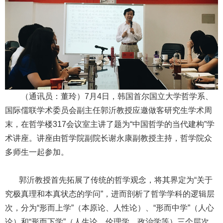
（通讯员：董玲）7月4日，韩国首尔国立大学哲学系、
国际儒联学术委员会副主任郭沂教授应邀做客研究生学术周
末，在哲学楼317会议室主讲了题为“中国哲学的当代建构”学
术讲座。讲座由哲学院副院长谢永康副教授主持，哲学院众
多师生一起参加。
郭沂教授首先拓展了传统的哲学观念，将其界定为“关于
究极真理和本真状态的学问”，进而剖析了哲学学科的逻辑层
次，分为“形而上学”（本原论、人性论）、“形而中学”（人心
论）和“形而下学”（人生论、伦理学、政治学等）三个层次。