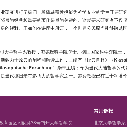
研究进行了提问，希望赫费教授能为哲学专业的学生开展研究
领域最为经典和重要的著作是最为关键的。这就要求研究者不仅
自身的视野。正如他在讲座中所言，一个世界公民应当能够跨越
.9—)，德国图宾根大学哲学系教授，海德堡科学院院士、德国国家科学
长期致力于原典的阐释和解读工作，主编有《经典阐释》（
Klass
hilosophische Forschung
）杂志主编；作为当代大陆哲学的代
，是当代德国最有影响力的哲学家之一。赫费教授已有近十种著
常用链接
教育园区同砚路38号南开大学哲学院
北京大学哲学系