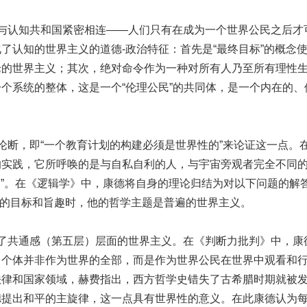
与认知共和国紧密相连——人们只有在成为一个世界公民之后才
了认知的世界主义的道德-政治特征：首先是“最终目标”的概念
论的世界主义；其次，绝对命令作为一种对所有人乃至所有理性
个系统的整体，这是一个“伦理公民”的共同体，是一个内在的
论断，即“一个教育计划的构建必须是世界性的”来论证这一点。
的实践，它所呼唤的是与自私自利的人，与宇宙旁观者完全不同
的”。在《逻辑学》中，康德将自身的理论归结为对以下问题的解答：
性的目标和旨趣时，他的哲学主题是普遍的世界主义。
了共通感（第五层）层面的世界主义。在《判断力批判》中，康
，个体并非作为世界的全部，而是作为世界公民在世界中观看和
法律和国家领域，赫费指出，西方哲学史错失了古希腊时期就被
德提出和平的主旋律，这一点具有世界性的意义。在此康德认为