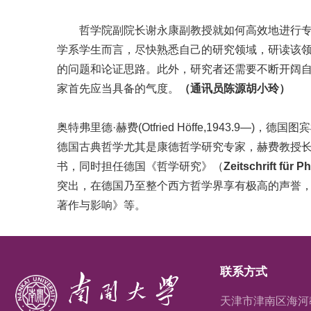
哲学院副院长谢永康副教授就如何高效地进行专业
学系学生而言，尽快熟悉自己的研究领域，研读该
的问题和论证思路。此外，研究者还需要不断开阔
家首先应当具备的气度。
（通讯员
陈源
胡小玲）
奥特弗里德·赫费(Otfried Höffe,1943
德国古典哲学尤其是康德哲学研究专家，赫费教授
书，同时担任德国《哲学研究》（
Zeitschrift f
ü
r P
突出，在德国乃至整个西方哲学界享有极高的声誉
著作与影响》等。
联系方式
天津市津南区海河