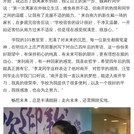
开始，就迈出了脱离家长协助，独立自主的第一步。魏琬柠同学
说：“第一次离家在外独立生活，难免有所不适。但南开的热情和同学
之间的温暖，让我有了克服不适的能力。” 来自南方的新生戴一琦的
家长，在参观完宿舍后说：“学校宿舍的设计很好，干净又温馨。一开
始还害怕从南方过来不适应，但是现在感觉很满意、很放心。”
学院的
101
教室里，充满了对未来的沉思。每一位新生都握笔凝
神，在明信片上庄严而郑重的写下对自己四年后的寄语。这一份份美
好期望中，有保持初心的纯真，有未来可盼的期许，更有理想在握的
信心。“来到南开，有一种回家的感觉。我喜欢哲学，希望四年后的我
能真正拥有它。”李龙同学这样表达了他对南开、对哲学的感情。汪莹
同学走出学院门口时说，“南开是我一直以来的梦想，能进入南开学
习，我真的很荣幸。学校为我提供了很多便利，以及一个很好的平
台，我很感激，也会为之努力。”
畅想未来，总是丰满靓丽；走向未来，还需脚踏实地。