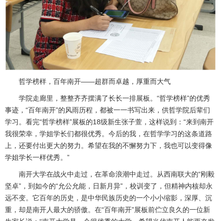
哲学榜样，百年南开——超群而卓越，厚重而大气
学院走廊里，整整齐齐摆满了长长一排展板。“哲学榜样”的优秀
事迹，“百年南开”的风雨历程，都被一一书写出来，供哲学院后辈们
学习。看完“哲学榜样”展板的
18
级新生张子萱，这样说到：“来到南开
我很荣幸，学姐学长们都很优秀。今后的我，在哲学学习的这条道路
上，还要付出更大的努力。希望在我的不懈努力下，我也可以变得像
学姐学长一样优秀。”
南开大学在战火中走过，在革命浪潮中走过。从西南联大的“刚毅
坚卓”，到如今的“允公允能，日新月异”，校训变了，但精神内核却永
远不变。它百年的历史，是中华民族历史的一个小小缩影，深厚、沉
重，却是南开人最大的骄傲。在“百年南开”展板前伫立良久的一位新