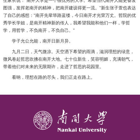
生家长说：“南开大学是一个很优秀的大学。希望当代南开人能更奋发
图强，发挥老南开的精神，把南开建设得更一流。”新生张子萱也表达
了自己的感想：“南开先辈筚路蓝缕，今日南开才光荣万丈。哲院的优
秀学长学姐，是南开精神新的传人，我希望我能和他们一样，学哲
学，用哲学，不负南开，不负自己。”
学子允公允能，南开日新月异。
九月二日，天气微凉。天空洒下希望的雨滴，滋润理想的绿意，
微风卷起哲思吹拂在南开大地。七十位新生，笑容明媚，充满朝气，
带着他们对未来的无限期许，走进了哲思的花园里。
看呐，理想在路的尽头，我们正走在路上。