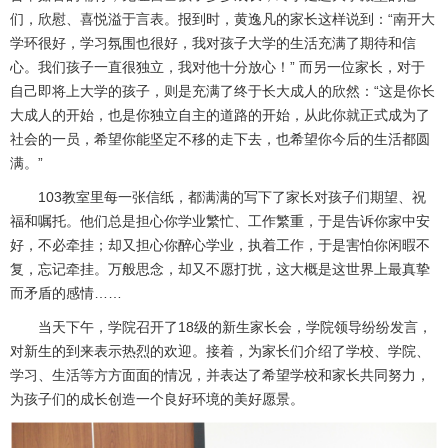
们，欣慰、喜悦溢于言表。报到时，黄逸凡的家长这样说到：“南开大
学环很好，学习氛围也很好，我对孩子大学的生活充满了期待和信
心。我们孩子一直很独立，我对他十分放心！” 而另一位家长，对于
自己即将上大学的孩子，则是充满了终于长大成人的欣然：“这是你长
大成人的开始，也是你独立自主的道路的开始，从此你就正式成为了
社会的一员，希望你能坚定不移的走下去，也希望你今后的生活都圆
满。”
103
教室里每一张信纸，都满满的写下了家长对孩子们期望、祝
福和嘱托。他们总是担心你学业繁忙、工作繁重，于是告诉你家中安
好，不必牵挂；却又担心你醉心学业，执着工作，于是害怕你闲暇不
复，忘记牵挂。万般思念，却又不愿打扰，这大概是这世界上最真挚
而矛盾的感情
……
当天下午，学院召开了
18
级的新生家长会，学院领导纷纷发言，
对新生的到来表示热烈的欢迎。接着，为家长们介绍了学校、学院、
学习、生活等方方面面的情况，并表达了希望学校和家长共同努力，
为孩子们的成长创造一个良好环境的美好愿景。