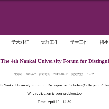
学术科研
党群工作
学生工作
招生
th Nankai University Forum for Distinguis
发布者：sudyam
发布时间：2019-04-11
浏览次数：
1982
th Nankai University Forum for Distinguished Scholars(College of Philo
Why replication is your problem,too
Time: April 12 , 14:30