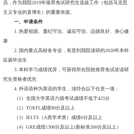
员，作为我院
2019
年推荐免试研究生选拔工作（包括马克思
主义专业的直博生）的重要依据。
一、申请条件
1.
热爱祖国、遵纪守法、诚实守信、品德良好、身心健
康
2.
国内重点高校各专业，有意到我院读研的
2020
年本科
应届毕业生
3.
本科学习成绩优异，可获得所在院校推荐免试攻读研
究生资格者优先
4.
外语语种为英语的学生，须符合以下任意一项：
（
1
）全国大学英语六级考试成绩不低于
425
分
（
2
）
TOEFL
成绩
90
分及以上
（
3
）
IELTS
（
A
类学术类）成绩
6
分及以上
（
4
）
GRE
成绩
1300
分及以上
(
新标准
260
分及以上）