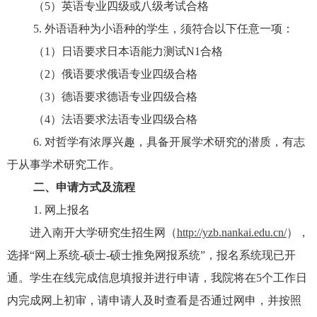
（
5
）英语专业四级或八级考试合格
5.
外语语种为小语种的学生，须符合以下任意一项：
（
1
）日语要求日本语能力测试
N1
合格
（
2
）俄语要求俄语专业四级合格
（
3
）德语要求德语专业四级合格
（
4
）法语要求法语专业四级合格
6.
对哲学有浓厚兴趣，具备开展学术研究的潜质，有志
于从事学术研究工作。
二、申请方式及流程
1.
网上报名
进入南开大学研究生招生网（
http://yzb.nankai.edu.cn/
），
选择“网上系统
-
硕士
-
硕士推免网报系统”，报名系统现已开
通。学生在线完成信息填报并进行申请，我院将在
5
个工作日
内完成网上初审，请申请人及时查看是否通过网申，并按照