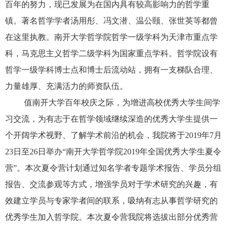
百年的努力，现已发展为在国内具有较高影响力的哲学重
镇。著名哲学学者汤用彤、冯文潜、温公颐、张世英等都曾
在这里执教。南开大学哲学院哲学一级学科为天津市重点学
科，马克思主义哲学二级学科为国家重点学科。哲学院设有
哲学一级学科博士点和博士后流动站，拥有一支梯队合理、
力量雄厚、充满活力的师资队伍。
值南开大学百年校庆之际，为增进高校优秀大学生间学
习交流，为有志于在哲学领域继续深造的优秀大学生提供一
个开阔学术视野、了解学术前沿的机会，我院将于
2019
年
7
月
23
日至
26
日举办“南开大学哲学院
2019
年全国优秀大学生夏令
营”。本次夏令营计划通过知名学者专题学术报告、学员分组
报告、交流参观等方式，增强学员对于学术研究的兴趣，有
效建立学员与专家学者间的联系，吸纳有志从事哲学研究的
优秀学生加入哲学院。本次夏令营我院将选拔出部分优秀营