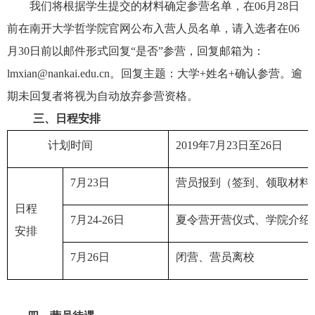
我们将根据学生提交的材料确定参营名单，在
06
月
28
日
前在南开大学哲学院官网公布入营人员名单，请入选者在
06
月
30
日前以邮件形式回复“是否”参营，回复邮箱为：
lmxian@nankai.edu.cn
。回复主题：大学
+
姓名
+
确认参营。逾
期未回复者将视为自动放弃参营资格。
三、日程安排
计划时间
2019
年
7
月
23
日至
26
日
7
月
23
日
营员报到（签到、领取材料
日程
7
月
24-26
日
夏令营开营仪式、学院介绍
安排
7
月
26
日
闭营、营员离校