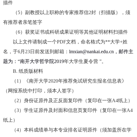
描件
（
5
）副教授以上职称的专家推荐信
2
封（扫描版），须
有推荐者亲笔签字
（
6
）获奖证书或科研成果证明等其他证明材料扫描件
以上文件请制成一个
PDF
文档，命名格式为
**
大学
+
姓
名，
于
6
月
23
日前发送到邮箱：
lmxian@nankai.edu.cn
，邮件主
题为：“南开大学哲学院
2019
年大学生夏令营 ”。
B.
纸质版材料
（
1
）《南开大学
2020
年推荐免试研究生报名信息表》
（网报系统中打印，须本人签字）
（
2
）身份证原件及正反面复印件（复印在一张
A4
纸上）
（
3
）学生证原件及封面和信息页复印件（复印在一张
A4
纸上）
（
4
）本科成绩单与本专业排名证明原件（须加盖所在学