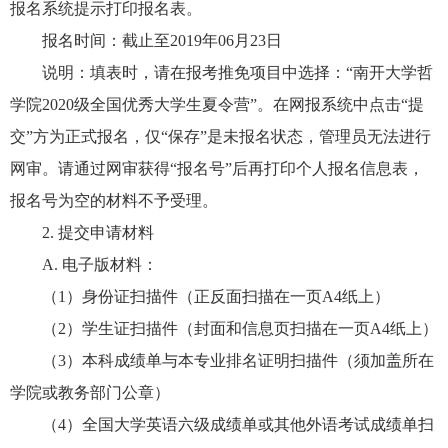
报名系统提示打印报名表。
报名时间：截止至
2019
年
06
月
23
日
说明：
填表时，请在报考推免项目中选择：“南开大学哲
学院2020级全国优秀大学生夏令营”。在网报系统中点击“提
交”方为正式报名，仅“保存”是未报名状态，管理员无法进行
网审。请通过网审获得“报名号”后再打印个人报名信息表，
报名号为空的材料不予受理。
2.
提交申请材料
A.
电子版材料：
（
1
）身份证扫描件（正反面扫描在一页
A4
纸上）
（
2
）学生证扫描件（封面和信息页扫描在一页
A4
纸上）
（
3
）本科成绩单与本专业排名证明扫描件（须加盖所在
学院或教务部门公章）
（
4
）全国大学英语六级成绩单或其他外语考试成绩单扫