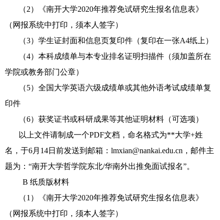
（2）《南开大学
2020
年推荐免试研究生报名信息表》
（网报系统中打印，须本人签字）
（3）学生证封面和信息页复印件（复印在一张
A4
纸上）
（4）本科成绩单与本专业排名证明扫描件（须加盖所在
学院或教务部门公章）
（5）全国大学英语六级成绩单或其他外语考试成绩单复
印件
（6）获奖证书或科研成果等其他证明材料（可选项）
以上文件请制成一个
PDF
文档，命名格式为
**
大学
+
姓
名，于
6
月
14
日前发送到邮箱：
lmxian@nankai.edu.cn
，邮件主
题为：
“
南开大学哲学院东北
/
华南
外出推免
面试报名
”。
B
纸质版材料
（1）《南开大学
2020
年推荐免试研究生报名信息表》
（网报系统中打印，须本人签字）