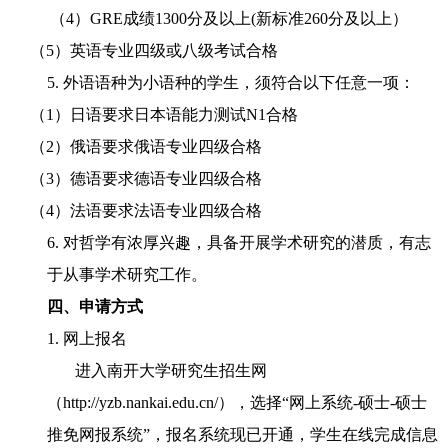
（4）GRE
成绩
1300
分及以上
(
新标准
260
分及以上）
（5）英语专业四级或八级考试合格
5.
外语语种为小语种的学生，须符合以下任意一项：
（1）日语要求日本语能力测试
N1
合格
（2）俄语要求俄语专业四级合格
（3）德语要求德语专业四级合格
（4）法语要求法语专业四级合格
6.
对哲学有浓厚兴趣，具备开展学术研究的潜质，有志
于从事学术研究工作。
四、申请方式
1. 网上报名
进入南开大学研究生招生网
（
http
://yzb.nankai.edu.cn/
），选择
“
网上系统
-
硕士
-
硕士
推免网报系统
”
，报名系统现已开通，学生在线完成信息