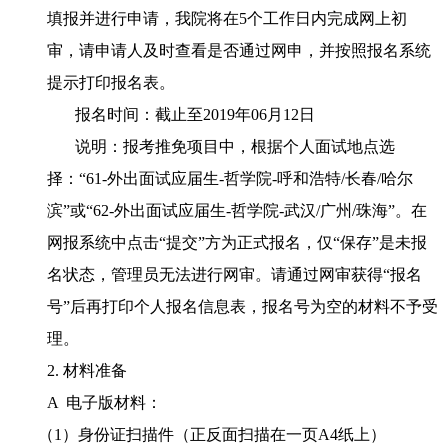
填报并进行申请，我院将在
5
个工作日内完成网上初
审，请申请人及时查看是否通过网申，并按照报名系统
提示打印报名表。
报名时间：截止至
2019
年
06
月
12
日
说明：报考推免项目中，根据个人面试地点选
择：
“61-
外出面试应届生
-
哲学院
-
呼和浩特
/
长春
/
哈尔
滨
”
或
“62-
外出面试应届生
-
哲学院
-
武汉
/
广州
/
珠海
”
。在
网报系统中点击
“
提交
”
方为正式报名，仅
“
保存
”
是未报
名状态，管理员无法进行网审。请通过网审获得
“
报名
号
”
后再打印个人报名信息表，报名号为空的材料不予受
理。
2. 材料准备
A
电子版材料：
（1）身份证扫描件（正反面扫描在一页
A4
纸上）