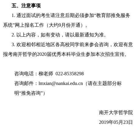
五、注意事项
1. 通过面试的考生请注意后期必须参加
“
教育部推免服务
系统
”
网上报名工作（大约
9
月份开通）。
2.
以上内容，如有变动，请以最新通知为准。
3. 欢迎相邻相近地区各高校同学前来参会咨询，欢迎有意
报考南开哲学的
2020
届优秀本科毕业生参加本次招生宣传。
咨询电话：柳老师
022-85358298
咨询邮件：
lmxian@nankai.edu.cn
（请在主题部分标
明
“
推免咨询
”
）
南开大学哲学院
2019
年
05
月
23
日