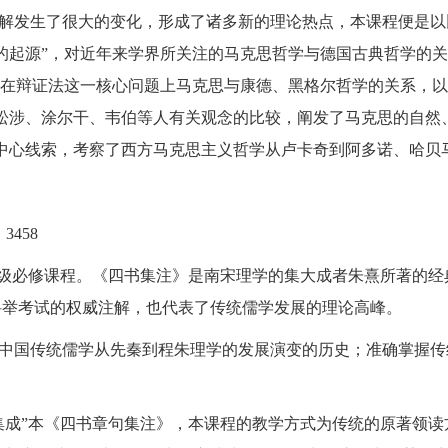
解发生了很大的变化，形成了诸多新的理论热点，本课程便是以
的起源”，对近年来学界所关注的马克思哲学与德国古典哲学的
察在辩证法这一核心问题上马克思与康德、黑格尔哲学的关系，以
松涉、涂尔干、韦伯等人有关观念的比较，阐发了马克思的自然
中心线索，考察了西方马克思主义哲学从卢卡奇到阿多诺、哈贝
：
3458
年级必修课程。《四书集注》是南宋理学的集大成者朱熹所著的
科举考试的权威注解，也代表了传统儒学发展的理论高峰。
中国传统儒学从先秦到程朱理学的发展演变的历史；准确掌握传
集成”本《四书章句集注》，本课程的教学方式为传统的原著领读