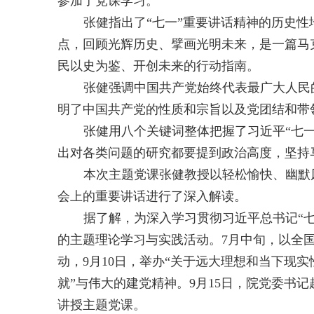
参加了党课学习。
张健指出了“七一”重要讲话精神的历史性
点，回顾光辉历史、擘画光明未来，是一篇马
民以史为鉴、开创未来的行动指南。
张健强调中国共产党始终代表最广大人民
明了中国共产党的性质和宗旨以及党团结和带
张健用八个关键词整体把握了习近平“七
出对各类问题的研究都要提到政治高度，坚持
本次主题党课张健教授以轻松愉快、幽默
会上的重要讲话进行了深入解读。
据了解，为深入学习贯彻习近平总书记“
的主题理论学习与实践活动。
7
月中旬，以全
动，
9
月
10
日，举办“关于远大理想和当下现实
就”与伟大的建党精神。
9
月
15
日，院党委书记
讲授主题党课。