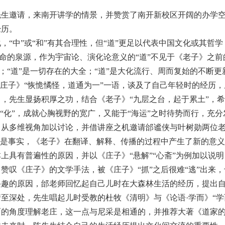
立先生邀请，来南开讲学的情景，并赞赏了南开新校区开阔的办学
经历。
“中”或“和”有其合理性，但“道”更足以代表中国文化或其哲
物生命的泉源，作为宇宙论、演化论意义的“道”不见于《老子》之
在；“道”是一切存在的大全；“道”是大化流行、周而复始的不断更
《庄子》“恢恑憰怪，道通为一”一语，谈及了自己年轻时的经历
，先生显扬积厚之功，结合《老子》“九层之台，起于累土”，
“化”，成就心胸视野的宽广，又能于“海运”之时待势而行，充
从多维视角加以讨论，并借讲座之机邀请邰谧侠与叶树勋两位老
已是事实，《老子》在翻译、解释、传播的过程中产生了新的意
上具有普遍性的原因，并以《庄子》“悬解”“心斋”为例加以说
赞叹《庄子》的文学手法，被《庄子》“抓”之后很难“逃”出来，
兴趣的原因，邰老师回忆起自己儿时在大森林生活的经历，提出
至深处，先生唱起儿时受教的杜牧《清明》与《论语·学而》“学
面的角度理解老庄，这一点与尼采是相通的，并推荐大著《道家