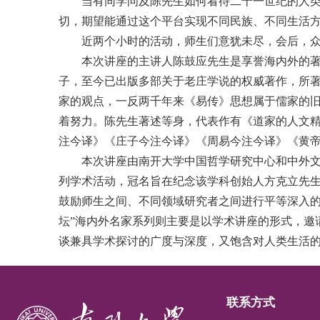
当有同学问及陈先生如何看待二十一世纪的人类
切，期望能通过这个平台实现不同民族、不同生活
近两个小时的活动，师生们意犹未尽，会后，
本次讲座的主讲人陈鼓应先生是享誉海内外的著
子，至今已出版多部关于老庄学说的权威著作，所
家的观点，一反两千年来《易传》思想属于儒家的旧
着努力。陈先生著述等身，代表作有《道家的人文
注今译》《庄子今注今译》《周易今注今译》《黄
本次讲座由南开大学中国哲学研究中心和中外文
列学术活动，冠名旨在纪念该学科创始人方克立先生（
鼓励师生之间、不同领域研究者之间进行平等深入的
坛”海内外名家系列则主要是以学术讲座的形式，邀
谈兼具学术探讨的广度与深度，又饱含对人类生活的
联系方式