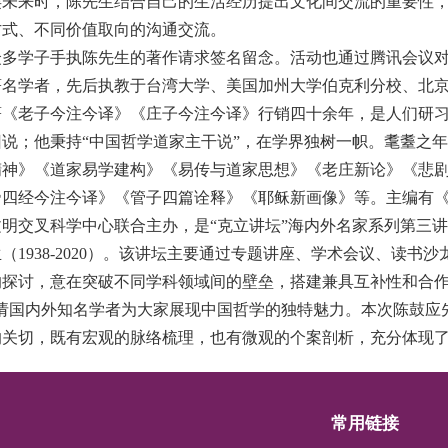
未来时，陈先生结合自己的生活经历提出文化间交流的重要性，
方式、不同价值取向的沟通交流。
众多学子手执陈先生的著作请求签名留念。活动也通过腾讯会议
名学者，先后执教于台湾大学、美国加州大学伯克利分校、北京
著《老子今注今译》《庄子今注今译》行销四十余年，是人们研
说；他秉持“中国哲学道家主干说”，在学界独树一帜。耄耋之
精神》《道家易学建构》《易传与道家思想》《老庄新论》《悲
帝四经今注今译》《管子四篇诠释》《耶稣新画像》等。主编有
明交叉科学中心联合主办，是“克立讲坛”海内外名家系列第三讲
1938-2020）。该讲坛主要通过专题讲座、学术会议、读书
探讨，意在突破不同学科领域间的壁垒，搭建兼具互补性和合作
请国内外知名学者为大家展现中国哲学的独特魅力。本次陈鼓应
关切，既有宏观的脉络梳理，也有微观的个案剖析，充分体现了
常用链接