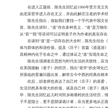
在进入正题前，陈先生回忆起1986年受方克
由尼采哲学进入存在主义，并由此解庄注老的学术
陈先生指出，假如我们要找一个字代表中国文化，
首。陈先生讲到，“道”存在多种意义，“道”是万
从“吾”“我”等语词可以证明老子作为作者的真实存
在谈到“道”是一切存在的大全时，陈先生结合
体与群体的和谐价值。提及《庄子》首篇《逍遥游》
其精神内化于生命之中，通过体证之“道”实现生命之
陈先生强调老庄思想与时代生活的关联性，应当
在美国接触《老子》的经历，指出“老学”的全球化
所面临的普遍问题出发，解答古今中西的经典在根本
此后，邰老师也表达了自己对《庄子》的喜爱，
生活仍然具有很大的价值。谈及自己对《老子》感
毕，陈先生回忆起儿时河田乡南塘村的生活经历，情
子不是隐士，更不是阴谋诡计者，应当更多地从正