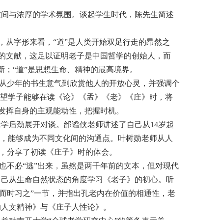
空间与浓厚的学术氛围。谈起学生时代，陈先生简述
学，从字形来看，“道”是人类开始双足行走的昂然之
前的文献，这足以证明老子是中国哲学的创始人，而
新；“道”是思想生命、精神的最高境界。
，从少年的书生意气到欣赏他人的开放心灵，并强调个
希望学子能够在读《论》《孟》《老》《庄》时，将
分发挥自身的主观能动性，把握时机。
学后劲展开对谈。邰谧侠老师讲述了自己从14岁起
义，能够成为不同文化间的沟通点。叶树勋老师从人
明，分享了初读《庄子》时的体会。
也不必“逃”出来，虽然是两千年前的文本，但对现代
自己从生命自然状态的角度学习《老子》的初心。听
而时习之”一节，并指出孔老内在价值的相通性，老
的人文精神》与《庄子人性论》。