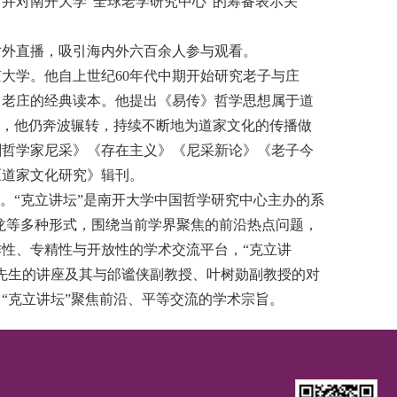
并对南开大学“全球老学研究中心”的筹备表示关
对外直播，吸引海内外六百余人参与观看。
大学。他自上世纪60年代中期开始研究老子与庄
习老庄的经典读本。他提出《易传》哲学思想属于道
年，他仍奔波辗转，持续不断地为道家文化的传播做
剧哲学家尼采》《存在主义》《尼采新论》《老子今
《道家文化研究》辑刊。
。“克立讲坛”是南开大学中国哲学研究中心主办的系
沙龙等多种形式，围绕当前学界聚焦的前沿热点问题，
性、专精性与开放性的学术交流平台，“克立讲
先生的讲座及其与邰谧侠副教授、叶树勋副教授的对
“克立讲坛”聚焦前沿、平等交流的学术宗旨。