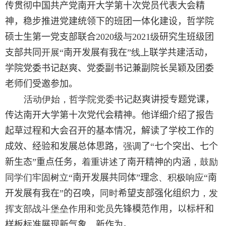
传贯彻中国共产党南开大学第十次党员代表大会精
神，稳步推进党建统领下的班团一体化建设，哲学院
硕士生第一党支部联合
2020
级
与
2021
级
研究生班级团
支部共同
开展
“南开发展有我在”
线上
联学共建活动，
学院党委书记赵爽、党委副书记兼副院长吴颖及团委
老师们受邀参加。
活动伊始，哲学院党委书记
赵爽讲授专题党课，
传达南开大学第十次党代会精神。他详细介绍了报告
起草过程和大会召开的基本情况，解读了学校工作的
成效、经验和发展总体思路，
强调
了“七个突出、七个
新生态”重点任务，
着重讲述了
南开精神
的
内涵
，鼓励
同学们牢固树立
“南开发展共同体”理念
、积极响应
“南
开发展有我在”的召唤，
同时
希望支部强化组织力
，发
挥支部战斗堡垒作用和党员
先锋模范作用，以标杆和
样板标准展现新气象
、
新作为。