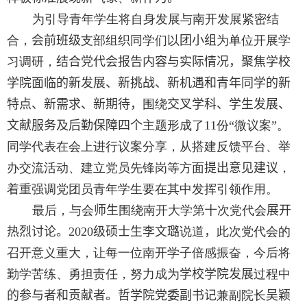
为引导青年学生将自身发展与南开发展紧密结
合，
会前班级
支部组织同学们以
团小组
为单位开展学
习调研，
结合党代会报告内容与实际情况，聚焦学校
学院面临的新发展、新挑战、新机遇和青年同学的新
特点、新需求、新期待，
围绕
交叉学科、学生发展、
文献服务及后勤保障四个
主题形成了
11
份“微议案”。
同学代表在会上进行议案分享，从搭建反馈平台、举
办交流活动、建立党员先锋岗等方面
提出意见建议
，
着重强调党团员青年学生要在其中发挥引领作用。
最后，与会
师生
围绕南开大学第十次党代会
展开
热烈讨论。
2020
级硕士生李文璐
说道
，
此次党代会的
召开意义重大，让每一位南开学子倍感振奋，今后将
勤学苦练、勇担责任，努力成为
学校学院发展
过程中
的参与者和贡献者。哲学院党委副书记
兼副院长
吴颖