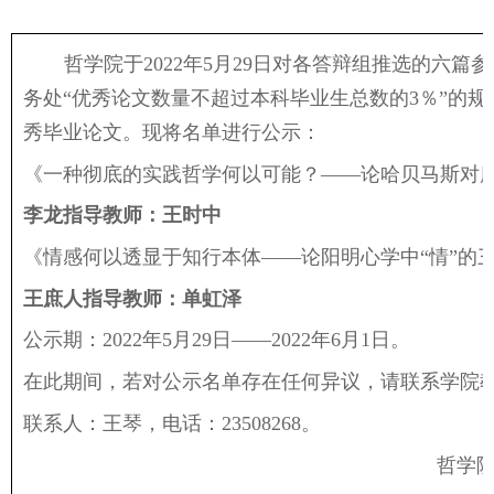
哲学院于
2022
年
5
月
29
日对各答辩组推选的六篇参
务处“优秀论文数量不超过本科毕业生总数的
3
％”的
秀毕业论文。现将名单进行公示：
《一种彻底的实践哲学何以可能？——论哈贝马斯对
李龙
指导教师：王时中
《情感何以透显于知行本体——论阳明心学中“情”的
王庶人
指导教师：单虹泽
公示期：
2022
年
5
月
29
日——
2022
年
6
月
1
日。
在此期间，若对公示名单存在任何异议，请联系学院
联系人：王琴，电话：
23508268
哲学