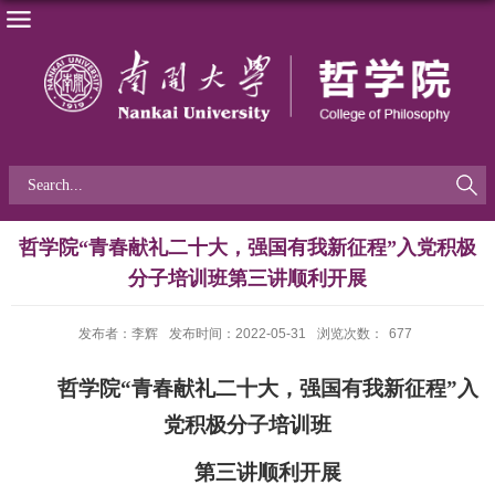
哲学院“青春献礼二十大，强国有我新征程”入党积极
分子培训班第三讲顺利开展
发布者：李辉
发布时间：2022-05-31
浏览次数：
677
哲学院
“青春献礼二十大，强国有我新征程”入
党积极分子培训班
第三讲顺利开展