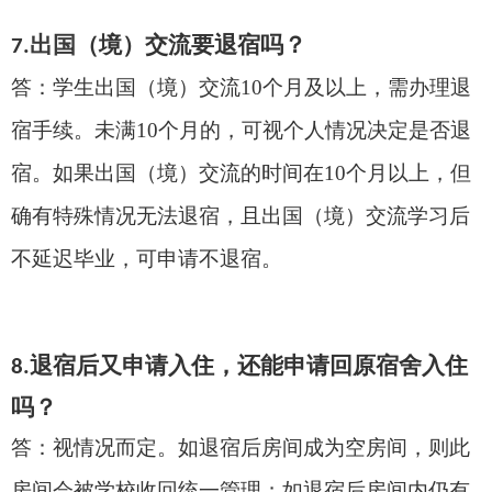
出国
（境）
交流
要退宿吗？
7
.
答：
学生出国（境）交流
1
0
个月及以上，需办理退
宿手续。未满
1
0
个月的，可视个人情况决定是否退
宿。
如果
出国（境）交流的时间在
1
0
个月以上，但
确有特殊情况
无法退宿
，且
出国（境）交流
学习后
不延迟毕业，可申请不退宿。
退宿后又申请入住
，还能申请回原宿舍入住
8
.
吗？
答：视情况而定。如退宿后房间成为空房间，则此
房间会被
学校
收回统一管理；如退宿后房间内仍有