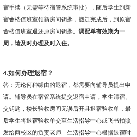
宿
手续（无需等待宿管系统审批），随后学生到新
宿舍楼值班室领新房间钥匙，搬迁完成后，到原宿
舍楼值班室退还原房间钥匙。
调配单
有效期为一
周，
请
及时办理及时入住。
如何办理退宿？
4.
答：无论何种缘由的退宿，都需要向
辅
导员提出申
请
。辅导员
在宿管系统提交退宿申请，学生清宿、
交钥匙，
楼长
验收房间无误后开具退宿验收单，
最
后学生
将
退宿验收单交至生活指导中心或
飞书
拍照
发给两校区的负责老师
。生活指导中心根据退宿时