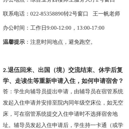
联系电话：
022-85358890
转
2
号窗口
王一帆老师
办公时间：工作日
9:00-12:00
，
13:00-17:00
温馨提示
：注意时间地点，避免跑空。
退伍回来、出国
（境）
交流
结束
、休学后复
2.
学、走读生等重新申请入住，如何申请宿舍？
答：
学生
向辅导员
提出
申请，
由
辅
导员在宿管系统
发起入住申请并安排至院内同年级空床位，
如无空
床，可在宿管系统提交入住申请时不选择宿舍地
址。辅导员发起入住申请后，学生
持一卡通（或学