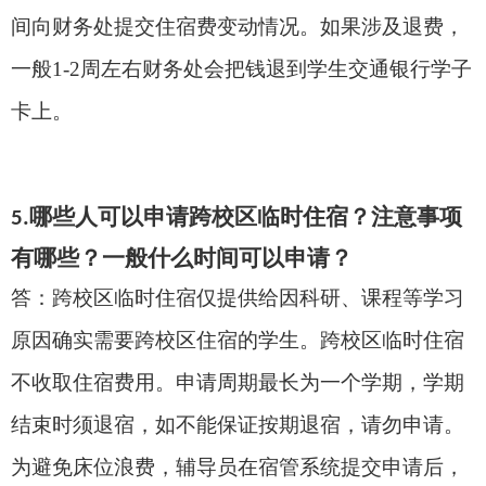
间向财务处提交
住宿费
变动情况。如果涉及退费，
一般
1
-2
周左右财务处会把钱退到学生交通银行学子
卡上。
哪些人可以申请跨校区
临时住宿
？注意事项
5
.
有哪些？一般什么时间可以申请？
答：跨校区临时住宿仅提供给因科研、课程等学习
原因确实需要跨校区住宿的学生。跨校区临时住宿
不收取住宿费用。
申请周期
最长
为一个学期，学期
结束时须
退宿
，
如不能
保证
按期退宿，
请勿申请
。
为避免床位浪费，辅导员
在宿管系统提交
申请后，