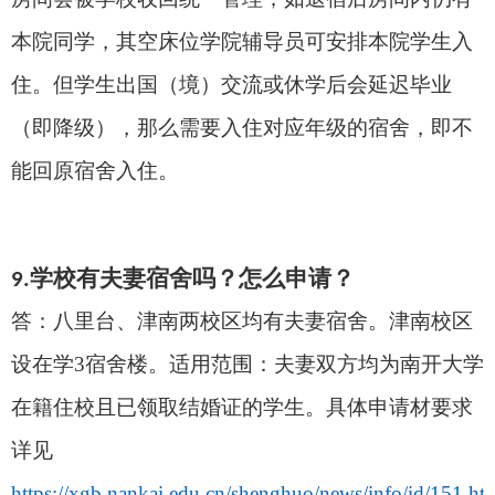
本院同学，其空床位学院
辅
导员可
安排本院学生入
住。但学生出国（境）交流或休学后会延迟毕业
（即降级），那么需要入住对应年级的宿舍，即不
能回原宿舍入住。
学校有夫妻宿舍吗？
怎么申请？
9
.
答：
八里台、津南
两校区均有夫妻宿舍。津南校区
设在学
3
宿舍
楼。适用
范围：夫妻双方均为南开大学
在籍住校
且已领取结婚证的
学生。
具体
申请材要求
详见
https://xgb.nankai.edu.cn/shenghuo/news/info/id/151.ht