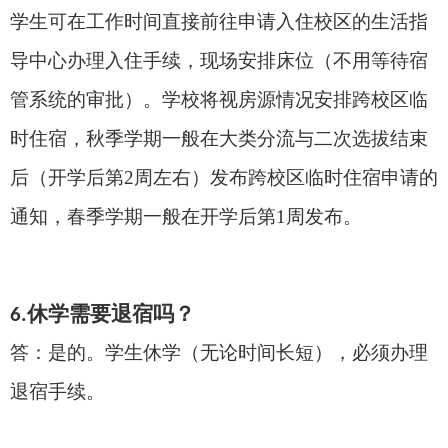
学生
可在工作时间
直接
前往
申请入住校区
的生活指
导中心
办理入住
手续
，现场安排床位
（不用等待宿
管系统的审批）
。
学校将视房源情况安排跨校区临
时住宿，秋季学期一般在大类分流与二次选拔结束
后（开学后第
2
周左右）发布跨校区临时住宿申请的
通知，春季学期一般在开学后第
1
周发布。
休学需要退宿吗？
6
.
答：是的。学生休学（无论时间长短），必须办理
退宿手续。