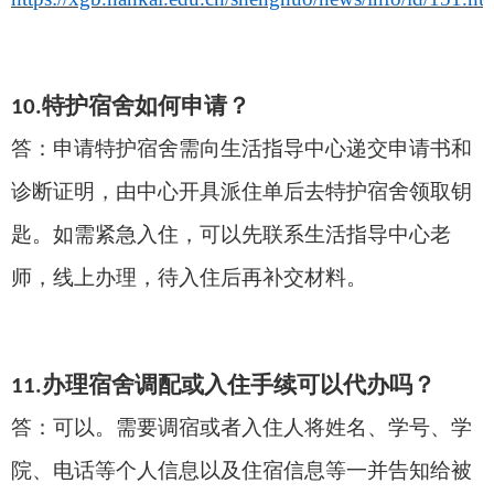
特护宿舍如何申请？
10.
答：申请特护宿舍需向
生活指导
中心递交申请书和
诊断证明，由中心开具派住单后去特护宿舍领取钥
匙。如需紧急入住，可以先联系
生活指导
中心老
师，线上办理，待入住后
再
补交材料。
办理宿舍调配或入住手续可以
代办吗？
1
1.
答：可以。需要
调宿或者入住人
将姓名、学号、学
院、电话等
个人
信息
以及住宿信息等
一并告知
给
被