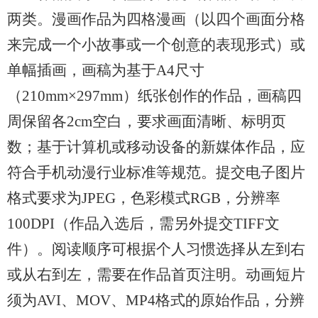
两类。漫画作品为四格漫画
（
以四个画面分格
来完成一个小故事或一个创意的表现形式
）
或
单幅插画
，
画稿为基于
A4尺寸
（
210mm×297mm
）
纸张创作的作品，画稿四
周保留各
2cm空白，要求画面清晰、标明页
数
；
基于计算机或移动设备的新媒体作品，应
符合手机动漫行业标准等规范。提交电子图片
格式要求为
JPEG
，
色彩模式
RGB
，
分辨率
100DPI
（
作品入选后，需另外提交
TIFF文
件
）
。阅读顺序可根据个人习惯选择从左到右
或从右到左，需要在作品首页注明。动画短片
须为
AVI、MOV、MP4格式的原始作品，分辨