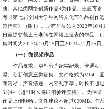
曲、其他类网络创新作品
9类作品。主题可参
考《第七届全国大学生网络文化节作品创作选
题指南》（附1）。所有作品须为2022年10月1
日至提交截止日期间在网络上发表的作品。征
集
时间
为
2023年
10
月
2
5日至202
3
年
12
月
25
日。
（一）微视频作品
作品要求：类型分为纪实纪录、卡通动
漫、创新创意三类征集。文件格式为
MP4
，
画
面清晰，声音清楚，内容配字幕，时长不超过
5分钟
（
超出时长将取消参评资格
）
。为保证
作品上传顺畅，文件建议不超过
600MB。作品