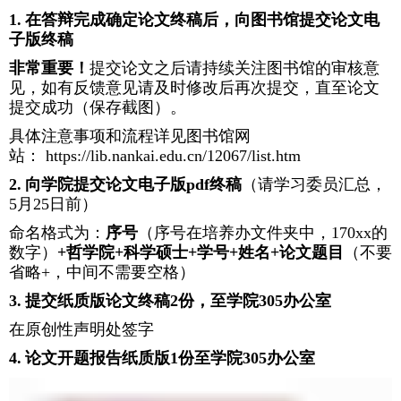
1.
在答辩完成确定论文终稿后，向图书馆提交论文电
子版终稿
非常重要！
提交论文之后请持续关注图书馆的审核意
见，如有反馈意见请及时修改后再次提交，直至论文
提交成功（保存截图）。
具体注意事项和流程详见图书馆网
站：
https://lib.nankai.edu.cn/12067/list.htm
2.
向学院提交论文电子版
pdf
终稿
（请学习委员汇总，
5月25日前）
命名格式为：
序号
（序号在培养办文件夹中，
170xx
的
数字）
+
哲学院
+
科学硕士
+
学号
+
姓名
+
论文题目
（不要
省略
+
，中间不需要空格）
3.
提交纸质版论文终稿
2
份，至学院
305
办公室
在原创性声明处签字
4.
论文开题报告纸质版
1
份至学院
305
办公室