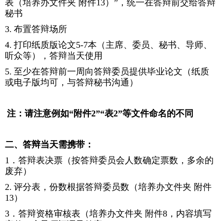
表（培养办文件夹 附件
13
）”，统一在答辩前交给答辩
秘书
3.
布置答辩场所
4.
打印纸质版论文
5-7
本（主席、委员、秘书、导师、
听众等），答辩当天使用
5.
至少在答辩前一周向答辩委员提供毕业论文（纸质
或电子版均可，与答辩秘书沟通）
注：请注意例如“附件
2”“
表
2”
等文件命名的不同
二、答辩当天需携带：
1
．答辩表决票（按答辩委员会人数确定票数，多余的
废弃）
2.
评分表，份数根据答辩委员数（培养办文件夹 附件
13
）
3
．答辩资格审核表（培养办文件夹 附件
8
，内容填写