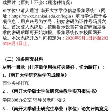
载照片（原则上不会出现这种情况）
※学位申请人通过“南开大学学位信息采集系统”（网
址：
https://xwxx.nankai.edu.cn/login
）填报学位授予各
项信息，用户账号为学号，初始密码为证件号码后六
位。首次登入系统后，按照提示设置符合密码强度要
求的密码后即可开始填报。采集系统仅在校园网开
放。本次系统开放时间拟定为：
2026
年
5
月
1
日起至
202
6
年
6
月
1
日止。
（二）准备两套材料
材料一目录（排序后使用拉杆夹装好，切勿装订）：
1.
《南开大学研究生学习成绩单》
西业务楼打印
2
．《南开大学硕士学位研究生教学实习报告书》
学院
308
办公室 辅导员老师 领取
3
．《南开大学硕士研究生毕业（学位）论文评阅意见