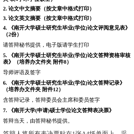
2.
论文中文摘要（按文章中格式打印）
3.
论文英文摘要（按文章中格式打印）
4.
《南开大学硕士研究生毕业
(
学位
)
论文评阅意见表》
（
2
份）
请答辩秘书提供，电子版请学生打印
5.
《南开大学硕士研究生毕业
(
学位
)
论文答辩资格审核
表》（培养办文件夹 附件
8
）
导师评语及签字
6.
《南开大学硕士研究生毕业
(
学位
)
论文答辩记录》
（培养办文件夹 附件
12
）
含答辩记录，答辩委员会主席和委员签字
7.
《南开大学
(
申请
)
硕士学位论文答辩表决票》
答辩当天，由答辩秘书提供。
答辩人将所有表决票贴在
1
张
A4
纸单面上，采