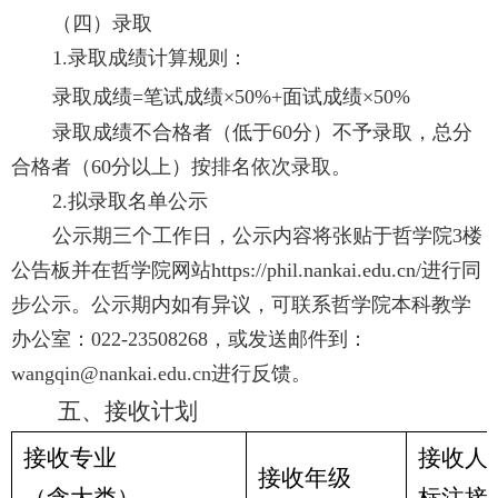
（四）录取
1.
录取成绩计算规则：
录取成绩
=
笔试成绩
×
50%
+
面试成绩
×
50%
录取成绩不合格者（低于
60
分）不予录取，总分
合格者（
60
分以上）按排名依次录取。
2.
拟录取名单公示
公示期三个工作日，公示内容将张贴于哲学院
3
楼
公告板并在哲学院网站
https://phil.nankai.edu.cn/
进行同
步公示。公示期内如有异议，可联系哲学院本科教学
办公室：
022-23508268
，或发送邮件到：
wangqin@nankai.edu.cn
进行反馈。
五、接收计划
接收专业
接收人
接收年级
（含大类）
标注接