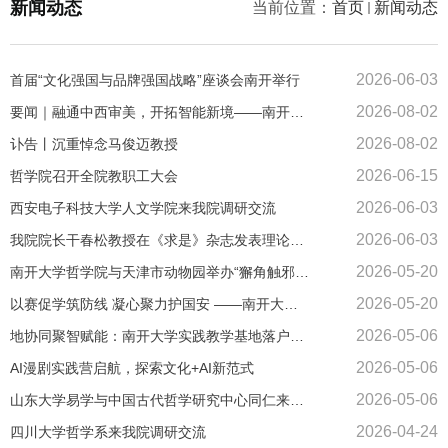
新闻动态
当前位置：
首页
新闻动态
2026-06-03
首届“文化强国与品牌强国战略”座谈会南开举行
2026-08-02
要闻｜融通中西审美，开拓智能新境——南开搭建全球首个人工智能美学与美育专业研究平台
2026-08-02
讣告丨沉重悼念马俊迈教授
2026-06-15
哲学院召开全院教职工大会
2026-06-03
西安电子科技大学人文学院来我院调研交流
2026-06-03
我院院长干春松教授在《求是》杂志发表理论文章
2026-05-20
南开大学哲学院与天津市动物园举办“獬角触邪扬正气 鹤翎涤浊树清风”廉洁文化共建活动
2026-05-20
以赛促学筑防线 凝心聚力护国安 ——南开大学哲学院开展全民国家安全教育主题活动
2026-05-06
地协同聚智赋能：南开大学实践教学基地落户山海关长城书院
2026-05-06
AI漫剧实践营启航，探索文化+AI新范式
2026-05-06
山东大学易学与中国古代哲学研究中心同仁来我院交流
2026-04-24
四川大学哲学系来我院调研交流