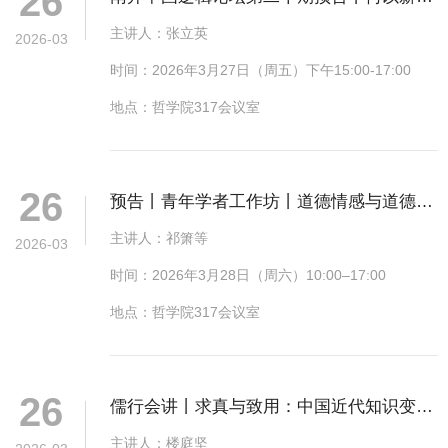
26
喻形神——基于《弘明集》文本的比喻论证
主讲人：张立英
2026-03
研究
时间：2026年3月27日（周五）下午15:00-17:00
地点：哲学院317会议室
26
预告丨青年学者工作坊丨道德情感与道德规
范性
主讲人：祁箫等
2026-03
时间：2026年3月28日（周六）10:00–17:00
地点：哲学院317会议室
26
儒行会讲丨求真与致用：中国近代知识变迁
中的两个面向
主讲人：楼庭坚