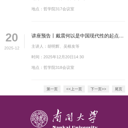
地点：哲学院317会议室
20
讲座预告丨戴震何以是中国现代性的起点：
一场跨学科的对谈
主讲人：胡明辉、吴根友等
2025-12
时间：2025年12月20日14:30
地点：哲学院318会议室
第一页
<<上一页
下一页>>
尾页