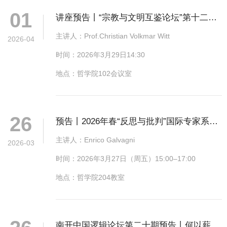
01
讲座预告丨“宗教与文明互鉴论坛”第十二
讲：宗教改革与马丁·路德的历史分类与解
主讲人：Prof.Christian Volkmar Witt
2026-04
读——德国研究的最新方法和视角
时间：2026年3月29日14:30
地点：哲学院102会议室
26
预告丨2026年春“反思与批判”国际专家系列
讲座丨恩里科·加尔瓦尼丨休谟的德性理
主讲人：Enrico Galvagni
2026-03
论：历史与当下
时间：2026年3月27日（周五）15:00–17:00
地点：哲学院204教室
南开中国逻辑论坛第二十期预告丨何以薪火