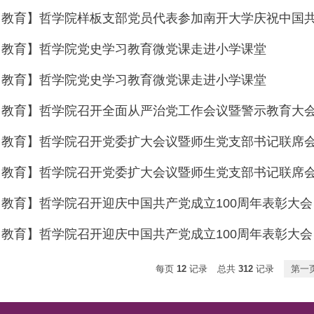
习教育】哲学院党史学习教育微党课走进小学课堂
习教育】哲学院党史学习教育微党课走进小学课堂
习教育】哲学院召开全面从严治党工作会议暨警示教育大
习教育】哲学院召开党委扩大会议暨师生党支部书记联席
习教育】哲学院召开党委扩大会议暨师生党支部书记联席
教育】哲学院召开迎庆中国共产党成立100周年表彰大会
教育】哲学院召开迎庆中国共产党成立100周年表彰大会
每页
12
记录
总共
312
记录
第一