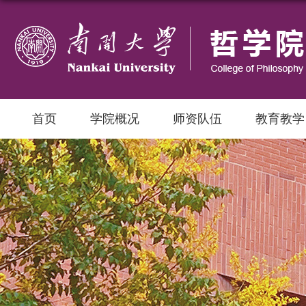
首页
学院概况
师资队伍
教育教学