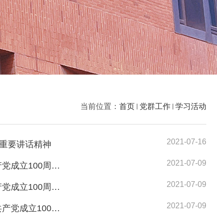
当前位置：
首页
党群工作
学习活动
2021-07-16
”重要讲话精神
2021-07-09
【党史学习教育】哲学院样板支部党员代表在南开大学庆祝中国共产党成立100周年座谈会上作交流发...
2021-07-09
【党史学习教育】哲学院样板支部党员代表在南开大学庆祝中国共产党成立100周年座谈会上作交流发...
2021-07-09
【党史学习教育】哲学院样板支部党员代表参加南开大学庆祝中国共产党成立100周年座谈会