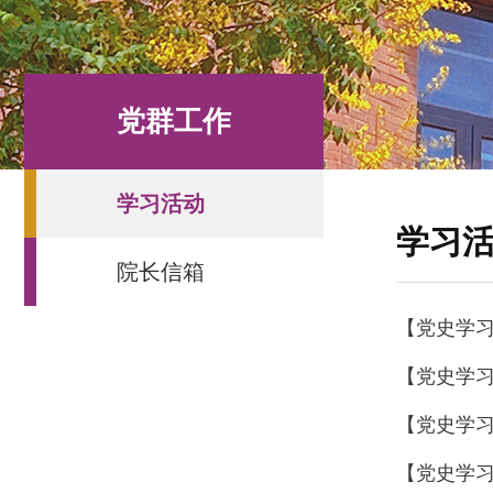
党群工作
学习活动
学习
院长信箱
【党史学习