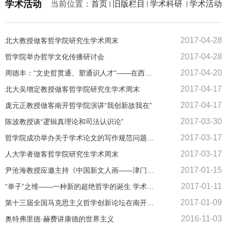
学术活动
当前位置：
首页
旧版栏目
学术科研
学术活动
2017-04-28
北大教授做客哲学院研究生学术周末
2017-04-28
哲学院举办哲学文化传播研讨会
2017-04-20
周德丰：“文史哲贯通、塑通识人才”——在西安铁一中的主题演讲
2017-04-17
北大吴增定教授做客哲学院研究生学术周末
2017-04-17
庞元正教授做客南开哲学院演讲“我创新故我在”
2017-03-30
陈波教授谈“逻辑真理论和司法认识论”
2017-03-17
哲学院成功举办关于学术论文的写作规范问题的讲座
2017-03-17
人大学者做客哲学院研究生学术周末
2017-01-15
尹沧海教授应邀主持《中国新文人画——津门后学群展》
2017-01-11
“单子”之维——一种新的超绝哲学的诞生 学术讲座
2017-01-09
第十三届全国马克思主义哲学创新论坛在南开大学召开
2016-11-03
奥特弗里德·赫费讲康德的世界主义